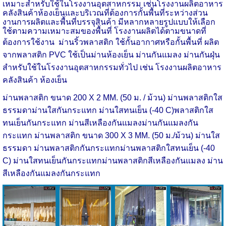
เหมาะสำหรับใช้ในโรงงานอุตสาหกรรม เช่นโรงงานผลิตอาหาร
คลังสินค้าห้องเย็นและบริเวณที่ต้องการกั้นพื้นที่ระหว่างส่วน
งานการผลิตและพื้นที่บรรจุสินค้า มีหลากหลายรูปแบบให้เลือก
ใช้ตามความเหมาะสมของพื้นที่ โรงงานผลิตได้ตามขนาดที่
ต้องการใช้งาน
ม่านริ้วพลาสติก ใช้กั้นอากาศหรือกั้นพื้นที่ ผลิต
จากพลาสติก PVC ใช้เป็นม่านห้องเย็น ม่านกันแมลง ม่านกันฝุ่น
สำหรับใช้ในโรงงานอุตสาหกรรมทั่วไป เช่น โรงงานผลิตอาหาร
คลังสินค้า ห้องเย็น
ม่านพลาสติก ขนาด 200 X 2 MM. (50 ม. / ม้วน) ม่านพลาสติกใส
ธรรมดาม่านใสกันกระแทก ม่านใสทนเย็น (-40 C)พลาสติกใส
ทนเย็นกันกระแทก ม่านสีเหลืองกันแมลงม่านกันแมลงกัน
กระแทก ม่านพลาสติก ขนาด 300 X 3 MM. (50 ม./ม้วน) ม่านใส
ธรรมดา ม่านพลาสติกกันกระแทกม่านพลาสติกใสทนเย็น (-40
C) ม่านใสทนเย็นกันกระแทกม่านพลาสติกสีเหลืองกันแมลง ม่าน
สีเหลืองกันแมลงกันกระแทก