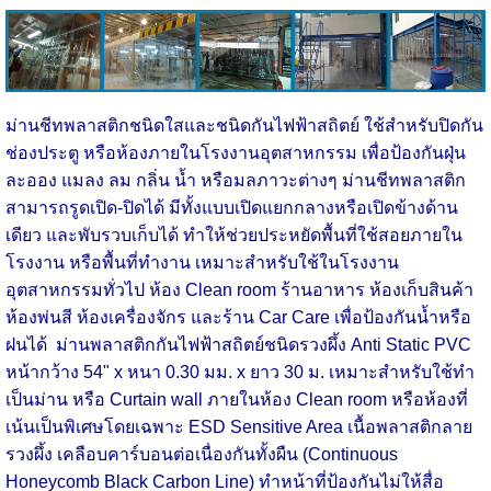
ม่านชีทพลาสติกชนิดใสและชนิดกันไฟฟ้าสถิตย์ ใช้สำหรับปิดกัน
ช่องประตู หรือห้องภายในโรงงานอุตสาหกรรม เพื่อป้องกันฝุ่น
ละออง แมลง ลม กลิ่น น้ำ หรือมลภาวะต่างๆ ม่านชีทพลาสติก
สามารถรูดเปิด-ปิดได้ มีทั้งแบบเปิดแยกกลางหรือเปิดข้างด้าน
เดียว และพับรวบเก็บได้ ทำให้ช่วยประหยัดพื้นที่ใช้สอยภายใน
โรงงาน หรือพื้นที่ทำงาน เหมาะสำหรับใช้ในโรงงาน
อุตสาหกรรมทั่วไป ห้อง Clean room ร้านอาหาร ห้องเก็บสินค้า
ห้องพ่นสี ห้องเครื่องจักร และร้าน Car Care เพื่อป้องกันน้ำหรือ
ฝนได้​​ ม่านพลาสติกกันไฟฟ้าสถิตย์ชนิดรวงผึ้ง Anti Static PVC
หน้ากว้าง 54" x หนา 0.30 มม. x ยาว 30 ม. เหมาะสำหรับใช้ทำ
เป็นม่าน หรือ Curtain wall ภายในห้อง Clean room หรือห้องที่
เน้นเป็นพิเศษโดยเฉพาะ ESD Sensitive Area เนื้อพลาสติกลาย
รวงผึ้ง เคลือบคาร์บอนต่อเนื่องกันทั้งผืน (Continuous
Honeycomb Black Carbon Line) ทำหน้าที่ป้องกันไม่ให้สื่อ