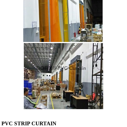
PVC STRIP CURTAIN