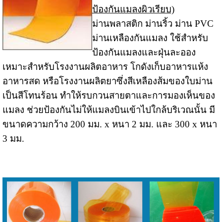
ป้องกันแมลงผิวเรียบ)​
ม่านพลาสติก ม่านริ้ว ม่าน PVC
ม่านเหลืองกันแมลง ใช้สำหรับ
ป้องกันแมลงและฝุ่นละออง
เหมาะสำหรับโรงงานผลิตอาหาร โกดังเก็บอาหารแห้ง
อาหารสด หรือโรงงานผลิตยาซึ่งสีเหลืองส้มของใบม่าน
เป็นสีโทนร้อน ทำให้รบกวนสายตาและการมองเห็นของ
แมลง ช่วยป้องกันไม่ให้แมลงบินเข้าไปใกล้บริเวณนั้น มี
ขนาดความกว้าง 200 มม. x หนา 2 มม. และ 300 x หนา
3 มม.​