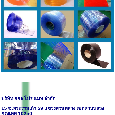
บริษัท ออล โปร แมท จำกัด
15 ซ.พระรามเก้า 59 แขวงสวนหลวง เขตสวนหลวง
กรุงเทพ 10250