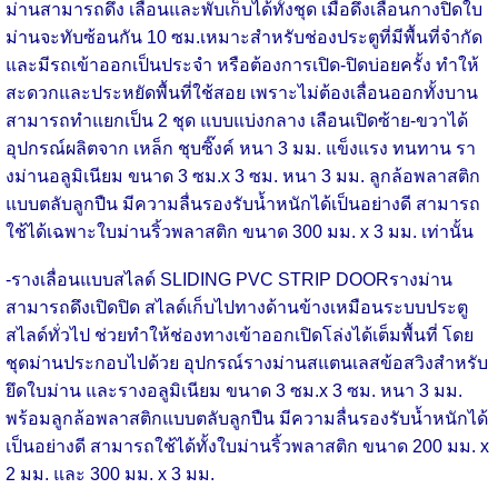
ม่านสามารถดึง เลื่อนและพับเก็บได้ทั้งชุด เมื่อดึงเลื่อนกางปิดใบ
ม่านจะทับซ้อนกัน 10 ซม.เหมาะสำหรับช่องประตูที่มีพื้นที่จำกัด
และมีรถเข้าออกเป็นประจำ หรือต้องการเปิด-ปิดบ่อยครั้ง ทำให้
สะดวกและประหยัดพื้นที่ใช้สอย เพราะไม่ต้องเลื่อนออกทั้งบาน
สามารถทำแยกเป็น 2 ชุด แบบแบ่งกลาง เลือนเปิดซ้าย-ขวาได้
อุปกรณ์ผลิตจาก เหล็ก ชุบซิ๊งค์ หนา 3 มม. แข็งแรง ทนทาน รา
งม่านอลูมิเนียม ขนาด 3 ซม.x 3 ซม. หนา 3 มม. ลูกล้อพลาสติก
แบบตลับลูกปืน มีความลื่นรองรับน้ำหนักได้เป็นอย่างดี สามารถ
ใช้ได้เฉพาะใบม่านริ้วพลาสติก ขนาด 300 มม. x 3 มม. เท่านั้น​‍
-รางเลื่อนแบบสไลด์ SLIDING PVC STRIP DOORรางม่าน
สามารถดึงเปิดปิด สไลด์เก็บไปทางด้านข้างเหมือนระบบประตู
สไลด์ทั่วไป ช่วยทำให้ช่องทางเข้าออกเปิดโล่งได้เต็มพื้นที่ โดย
ชุดม่านประกอบไปด้วย อุปกรณ์รางม่านสแตนเลสข้อสวิงสำหรับ
ยึดใบม่าน และรางอลูมิเนียม ขนาด 3 ซม.x 3 ซม. หนา 3 มม.
พร้อมลูกล้อพลาสติกแบบตลับลูกปืน มีความลื่นรองรับน้ำหนักได้
เป็นอย่างดี สามารถใช้ได้ทั้งใบม่านริ้วพลาสติก ขนาด 200 มม. x
2 มม. และ 300 มม. x 3 มม.