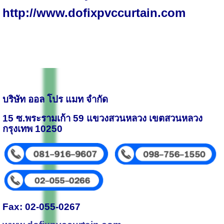
http://www.dofixpvccurtain.com
บริษัท ออล โปร แมท จำกัด
15 ซ.พระรามเก้า 59 แขวงสวนหลวง เขตสวนหลวง
กรุงเทพ 10250
Fax:
02-055-0267