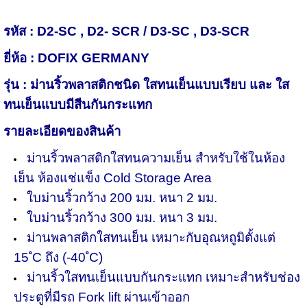
รหัส : D2-SC , D2- SCR / D3-SC , D3-SCR
ยี่ห้อ : DOFIX GERMANY
รุ่น : ม่านริ้วพลาสติกชนิด ใสทนเย็นแบบเรียบ และ ใส
ทนเย็นแบบมีสีนกันกระแทก
รายละเอียดของสินค้า
ม่านริ้วพลาสติกใสทนความเย็น สำหรับใช้ในห้อง
เย็น ห้องแช่แข็ง Cold Storage Area
ใบม่านริ้วกว้าง 200 มม. หนา 2 มม.
ใบม่านริ้วกว้าง 300 มม. หนา 3 มม.
ม่านพลาสติกใสทนเย็น เหมาะกับอุณหถูมิตั้งแต่
15
ํ
C
ถึง (-
40
ํ
C)
ม่านริ้วใสทนเย็นแบบกันกระแทก เหมาะสำหรับช่อง
ประตูที่มีรถ Fork lift ผ่านเข้าออก